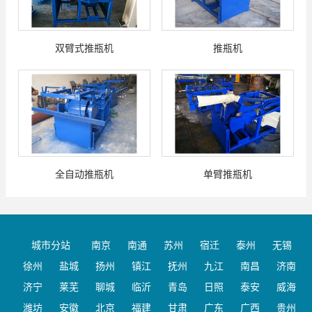
双臂式推瓶机
推瓶机
全自动推瓶机
单臂推瓶机
城市分站
南京
南通
苏州
宿迁
泰州
无锡
徐州
盐城
扬州
镇江
抚州
九江
南昌
济南
济宁
莱芜
聊城
临沂
青岛
日照
泰安
威海
潍坊
安徽
北京
福建
甘肃
广东
广西
贵州