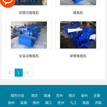
双臂式推瓶机
推瓶机
全自动推瓶机
单臂推瓶机
1
城市分站
南京
南通
苏州
宿迁
泰州
无锡
徐州
盐城
扬州
镇江
抚州
九江
南昌
济南