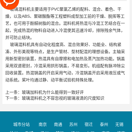
玻璃混料机主要适用于PVC聚氯乙烯的配料、混合、着色、干
燥，以及ABS、聚碳酸酯等工程塑料成型加工前的干燥、脱挥等工
艺，也可用于酚醛树脂的混合。混料机将热混与冷混工艺结合在一
起，完成热混的物料自动进入冷混使其迅速冷却，排除残余气体，
并可防止结块。
玻璃混料机具有自动化程度高、混合效果好、功能全、结构紧
凑、外形美观等特点，是生产管材、型材配混的理想设备。主轴采
用新型密封装置，热混具有自摩擦和电加热及蒸汽加热功能。锅盖
采用双道密封，冷混采用拱形锅盖，不易变形。机组配有脉冲除尘
回收装置。热混锅盖的开启采用气动，冷混锅盖开启采用液压或气
动系统。桨叶均通过静、动平衡试验机特殊处理。
上一条：
玻璃加料机为什么能得到一致好评
下一条：
玻璃混料机之不容忽视的玻璃液滴的尺度知识
城市分站
南京
南通
苏州
宿迁
泰州
无锡